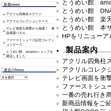
とうめい館 am
新着news
とうめい館 DN
アクリル四角柱ステージ
とうめい館 楽
アクリルコレクションケース
とうめい館 本
テレビ画面を衝撃から保護！ 液
晶保護パネル
HPをリニュー
ファーストシューズ記念コレクシ
ョンケース
製品案内
とうめい館 amazonショップを
開店しました
アクリル四角柱
アクリルコレク
過去のNews
テレビ画面を衝
過
去
ファーストシュ
の
News
一番の売れ行き
新商品情報をご