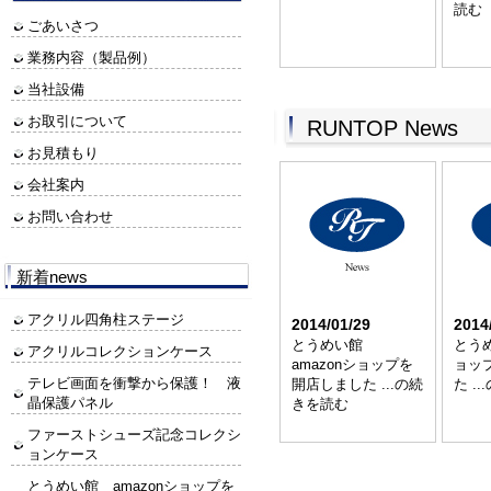
読む
ごあいさつ
業務内容（製品例）
当社設備
お取引について
RUNTOP News
お見積もり
会社案内
お問い合わせ
新着news
アクリル四角柱ステージ
2014/01/29
2014
とうめい館
とう
アクリルコレクションケース
amazonショップを
ョッ
テレビ画面を衝撃から保護！ 液
開店しました ...の続
た .
晶保護パネル
きを読む
ファーストシューズ記念コレクシ
ョンケース
とうめい館 amazonショップを