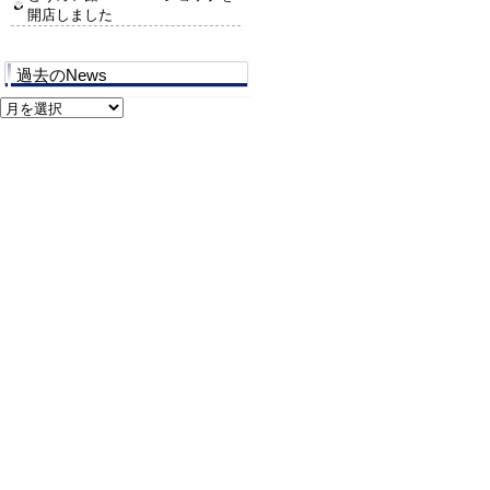
開店しました
過去のNews
過
去
の
News